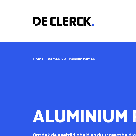
Home
>
Ramen
>
Aluminium ramen
ALUMINIUM
Ontdek de veelzijdigheid en duurzaamheid 