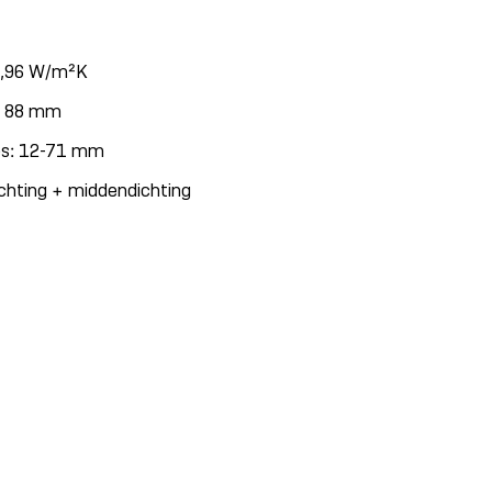
0,96 W/m²K
: 88 mm
tes: 12-71 mm
chting + middendichting