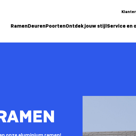
Klante
Ramen
Deuren
Poorten
Ontdek jouw stijl
Service en
 RAMEN
van onze aluminium ramen!