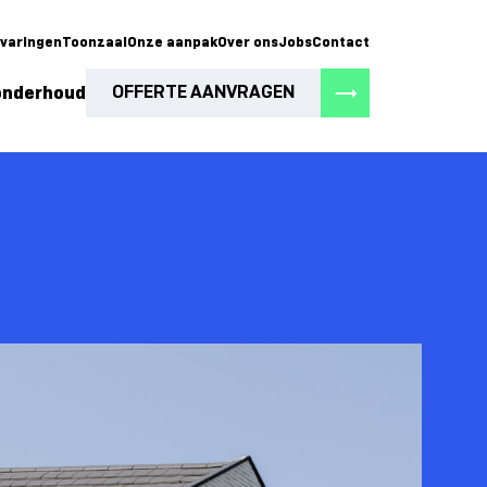
rvaringen
Toonzaal
Onze aanpak
Over ons
Jobs
Contact
OFFERTE AANVRAGEN
 onderhoud