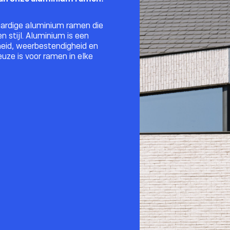
waardige aluminium ramen die
 stijl. Aluminium is een
eid, weerbestendigheid en
euze is voor ramen in elke