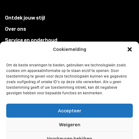
Ontdek jouw stijl
Over ons
Service en onderhoud
Cookiemelding
Jobs
Toonzaal
Om de beste ervaringen te bieden, gebruiken we technologieën zoals
cookies om apparaatinformatie op te slaan en/of te openen. Door
Contact
toestemming te geven voor deze technologieën kunnen we gegevens
zoals surfgedrag of unieke ID's op deze site verwerken. Als u geen
Klantervaringen
toestemming geeft of uw toestemming intrekt, kan dit negatieve
gevolgen hebben voor bepaalde functies en kenmerken.
Offerte aanvragen
Onze aanpak
Accepteer
Weigeren
Algemene voorwaarden
Privacyverklaring
Cookie Policy
Voorkeuren bekijken